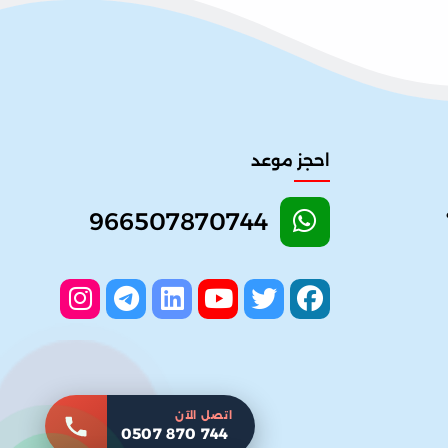
احجز موعد
966507870744
اتصل الآن
0507 870 744