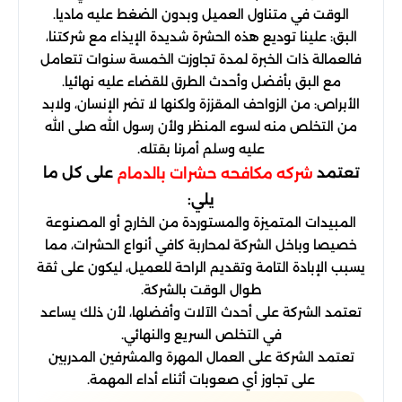
الوقت في متناول العميل وبدون الضغط عليه ماديا.
البق: علينا توديع هذه الحشرة شديدة الإيذاء مع شركتنا،
فالعمالة ذات الخبرة لمدة تجاوزت الخمسة سنوات تتعامل
مع البق بأفضل وأحدث الطرق للقضاء عليه نهائيا.
الأبراص: من الزواحف المقززة ولكنها لا تضر الإنسان، ولابد
من التخلص منه لسوء المنظر ولأن رسول الله صلى الله
عليه وسلم أمرنا بقتله.
تعتمد
على كل ما
شركه مكافحه حشرات بالدمام
يلي:
المبيدات المتميزة والمستوردة من الخارج أو المصنوعة
خصيصا وباخل الشركة لمحاربة كافي أنواع الحشرات، مما
يسبب الإبادة التامة وتقديم الراحة للعميل، ليكون على ثقة
طوال الوقت بالشركة.
تعتمد الشركة على أحدث الآلات وأفضلها، لأن ذلك يساعد
في التخلص السريع والنهائي.
تعتمد الشركة على العمال المهرة والمشرفين المدربين
على تجاوز أي صعوبات أثناء أداء المهمة.