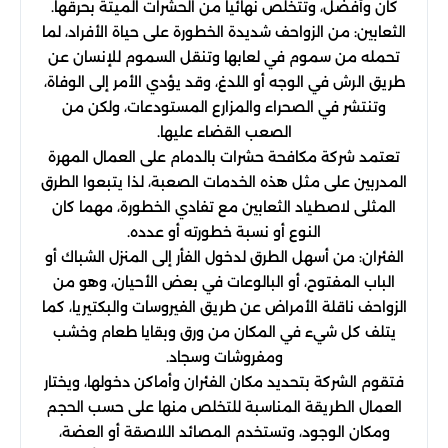
كان وأفضل، وتتخلص نهائيا من الحشرات الميتة بحرقها.
الثعابين: من الزواحف شديدة الخطورة على حياة الأفراد، لما
تحمله من سموم في لعابها وتنقل السموم للإنسان عن
طريق الرش في الوجه أو اللدغ، وقد يؤدي الأمر إلى الوفاة،
وتنتشر في الصحراء والمزارع المستودعات، ولكن من
الصعب القضاء عليها.
تعتمد شركة مكافحة حشرات بالدمام على العمال المهرة
المدربين على مثل هذه الخدمات الصعبة، لذا يتبعوا الطرق
المثلى لاصطياد الثعابين مع تفادي الخطورة، مهما كان
النوع أو نسبة خطورته أو عدده.
الفئران: من أسهل الطرق لدخول الفأر إلى المنزل الشباك أو
الباب المفتوح، أو البالوعات في بعض الأحيان، وهو من
الزواحف ناقلة الأمراض عن طريق الفيروسات والبكتيريا، كما
يتلف كل شيء في المكان من ورق وبقايا طعام وخشب
ومفروشات وسجاد.
فتقوم الشركة بتحديد مكان الفئران وأماكن دخولها، ويختار
العمال الطريقة المناسبة للتخلص منها على حسب الحجم
ومكان الوجود، وتستخدم المصائد اللاصقة أو العضة،