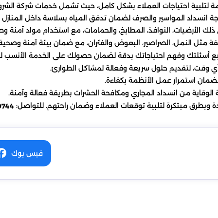
لتلبية احتياجات العملاء بشكل كامل، حيث تشمل خدمات شركة الشروق ا
لجة انسداد المواسير والصرف لضمان تدفق المياه بسلاسة داخل المنازل و
لك الأرضيات، النوافذ، المطابخ، والحمامات، مع استخدام مواد آمنة وصد
لفة مثل النمل، الصراصير، البعوض والفئران، مع ضمان بيئة آمنة وصحية
ع أسئلتك وفهم احتياجاتك بدقة لضمان حصولك على الخدمة الأنسب ل
أي وقت، لتقديم حلول سريعة وفعالة لمشاكل الطوارئ.
لضمان استمرار عمل الأنظمة بكفاءة.
 الوقاية من انسداد المجاري ومكافحة الحشرات بطريقة فعالة وآمنة.
دة وبطرق مبتكرة لتلبية توقعات العملاء وضمان راحتهم. للتواصل:
0744
فيس بوك