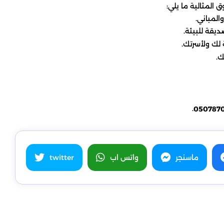
لمثالية ما يلي:
المباني.
يقة للبيئة.
 لك ولأسرتك.
ك.
.
050787
ماسنجر
واتس اب
twitter