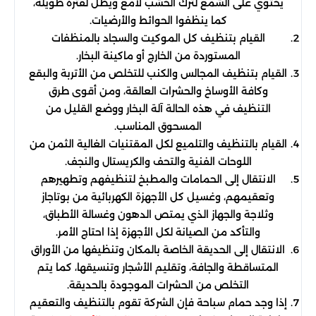
يحتوي على الشمع لترك الخشب لامع ويظل لفترة طويلة،
كما ينظفوا الحوائط والأرضيات.
القيام بتنظيف كل الموكيت والسجاد بالمنظفات
المستوردة من الخارج أو ماكينة البخار.
القيام بتنظيف المجالس والكنب للتخلص من الأتربة والبقع
وكافة الأوساخ والحشرات العالقة، ومن أقوى طرق
التنظيف في هذه الحالة آلة البخار ووضع القليل من
المسحوق المناسب.
القيام بالتنظيف والتلميع لكل المقتنيات الغالية الثمن من
اللوحات الفنية والتحف والكريستال والنجف.
الانتقال إلى الحمامات والمطبخ لتنظيفهم وتطهيرهم
وتعقيمهم، وغسيل كل الأجهزة الكهربائية من بوتاجاز
وثلاجة والجهاز الذي يمتص الدهون وغسالة الأطباق،
والتأكد من الصيانة لكل الأجهزة إذا احتاج الأمر.
الانتقال إلى الحديقة الخاصة بالمكان وتنظيفها من الأوراق
المتساقطة والجافة، وتقليم الأشجار وتنسيقها، كما يتم
التخلص من الحشرات الموجودة بالحديقة.
إذا وجد حمام سباحة فإن الشركة تقوم بالتنظيف والتعقيم