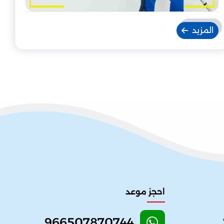
المزيد
احجز موعد
966507870744