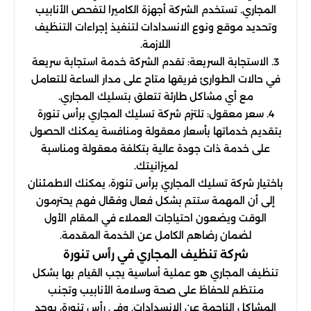
المجاري. تستخدم الشركة أجهزة الكاميرا لتفحص الأنابيب
وتحديد موقع ونوع الانسدادات لتنفيذ إجراءات التنظيف
اللازمة.
3. الاستجابة السريعة: تقدم الشركة خدمة استجابة سريعة
في حالات الطوارئ فريقها متاح على مدار الساعة للتعامل
مع أي مشاكل طارئة تتعلق بتسليك المجاري.
4. سعر معقول: تلتزم شركة تسليك المجاري برأس تنورة
بتقديم خدماتها بأسعار معقولة ومنافسة يمكنك الحصول
على خدمة ذات جودة عالية بتكلفة معقولة ومناسبة
لميزانيتك.
باختيار شركة تسليك المجاري برأس تنورة، يمكنك الاطمئنان
إلى أن المهمة ستتم بشكل فعال وفعّال فهم يحترمون
الوقت ويضعون احتياجات العملاء في المقام الأول
لضمان رضاهم الكامل عن الخدمة المقدمة.
شركة تنظيف المجاري في رأس تنورة
تنظيف المجاري هو عملية أساسية يجب القيام بها بشكل
منتظم للحفاظ على صحة وسلامة الأنابيب وتجنب
المشاكل الناجمة عن الانسدادات. وفي رأس تنورة، يوجد