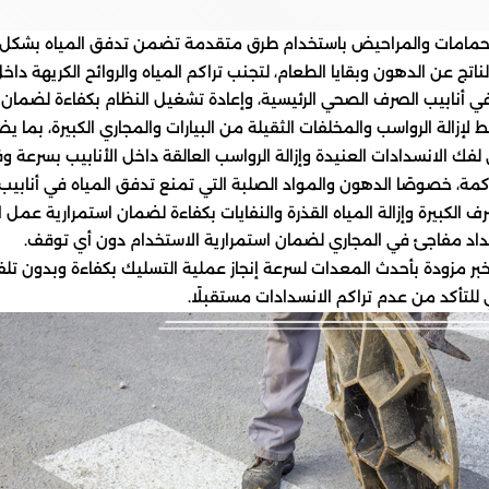
الحمامات والمراحيض باستخدام طرق متقدمة تضمن تدفق المياه بشكل
اتج عن الدهون وبقايا الطعام، لتجنب تراكم المياه والروائح الكريهة داخل 
في أنابيب الصرف الصحي الرئيسية، وإعادة تشغيل النظام بكفاءة لضمان
لإزالة الرواسب والمخلفات الثقيلة من البيارات والمجاري الكبيرة، بم
ك الانسدادات العنيدة وإزالة الرواسب العالقة داخل الأنابيب بسرعة وفع
اكمة، خصوصًا الدهون والمواد الصلبة التي تمنع تدفق المياه في أنابيب
 الكبيرة وإزالة المياه القذرة والنفايات بكفاءة لضمان استمرارية عمل ا
سداد مفاجئ في المجاري لضمان استمرارية الاستخدام دون أي توقف.
بر مزودة بأحدث المعدات لسرعة إنجاز عملية التسليك بكفاءة وبدون تلف 
للتأكد من عدم تراكم الانسدادات مستقبلًا.